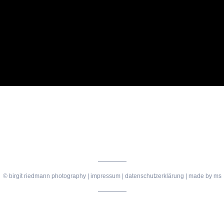
© birgit riedmann photography |
impressum
|
datenschutzerklärung
| made by
ms