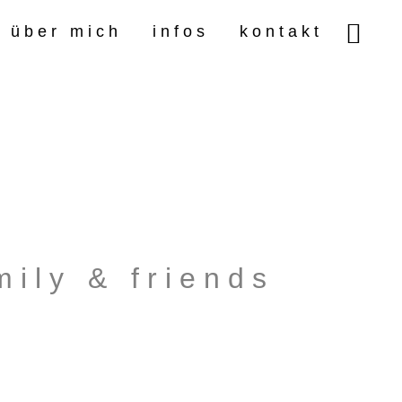
über mich
infos
kontakt
m i l y & f r i e n d s