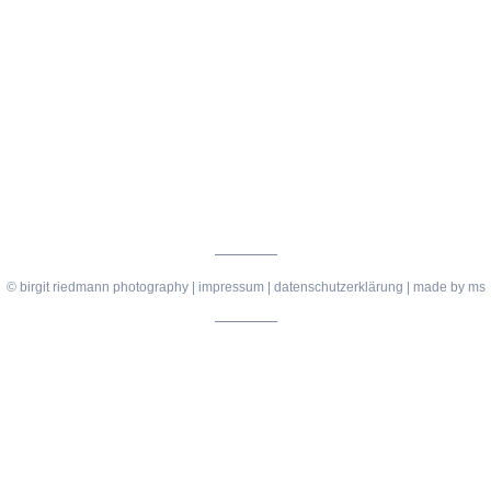
© birgit riedmann photography |
impressum
|
datenschutzerklärung
| made by
ms